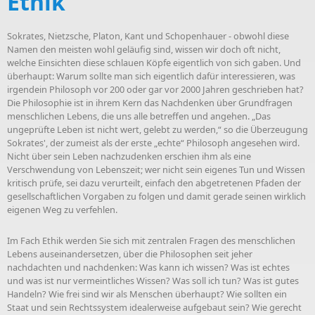
Ethik
Sokrates, Nietzsche, Platon, Kant und Schopenhauer - obwohl diese
Namen den meisten wohl geläufig sind, wissen wir doch oft nicht,
welche Einsichten diese schlauen Köpfe eigentlich von sich gaben. Und
überhaupt: Warum sollte man sich eigentlich dafür interessieren, was
irgendein Philosoph vor 200 oder gar vor 2000 Jahren geschrieben hat?
Die Philosophie ist in ihrem Kern das Nachdenken über Grundfragen
menschlichen Lebens, die uns alle betreffen und angehen. „Das
ungeprüfte Leben ist nicht wert, gelebt zu werden,“ so die Überzeugung
Sokrates', der zumeist als der erste „echte“ Philosoph angesehen wird.
Nicht über sein Leben nachzudenken erschien ihm als eine
Verschwendung von Lebenszeit; wer nicht sein eigenes Tun und Wissen
kritisch prüfe, sei dazu verurteilt, einfach den abgetretenen Pfaden der
gesellschaftlichen Vorgaben zu folgen und damit gerade seinen wirklich
eigenen Weg zu verfehlen.
Im Fach Ethik werden Sie sich mit zentralen Fragen des menschlichen
Lebens auseinandersetzen, über die Philosophen seit jeher
nachdachten und nachdenken: Was kann ich wissen? Was ist echtes
und was ist nur vermeintliches Wissen? Was soll ich tun? Was ist gutes
Handeln? Wie frei sind wir als Menschen überhaupt? Wie sollten ein
Staat und sein Rechtssystem idealerweise aufgebaut sein? Wie gerecht