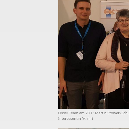
Unser Team am 20.1.: Martin Stöwer (Schüle
Interessentin (v.l.n.r)