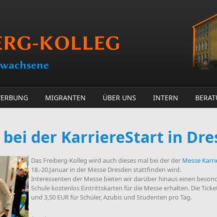
ERBUNG
MIGRANTEN
ÜBER UNS
INTERN
BERA
 bei der KarriereStart in Dr
Das Freiberg-Kolleg wird auch dieses mal bei der der
Messe Karri
18.-20.Januar in der Messe Dresden stattfinden wird.
Interessenten der Messe bieten wir darüber hinaus einen besond
Schule kostenlos Eintrittskarten für die Messe erhalten. Die Tick
und 3,50 EUR für Schüler, Azubis und Studenten pro Tag.