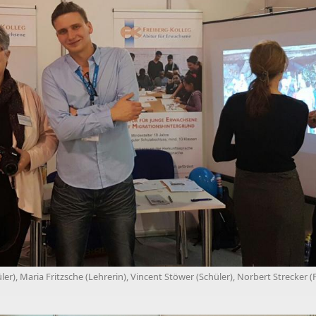
r), Maria Fritzsche (Lehrerin), Vincent Stöwer (Schüler), Norbert Strecker (