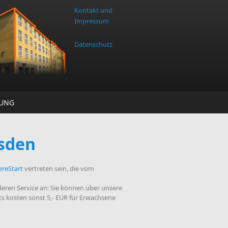
Kontakt und
Impressum
Datenschutz
TUNG
esden
ereStart
vertreten sein, die vom
eren Service an: Sie können über unsere
ets kosten sonst 5,- EUR für Erwachsene