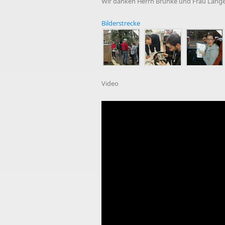
Wir danken Herrn Brunke und Frau Lang
Bilderstrecke
Video