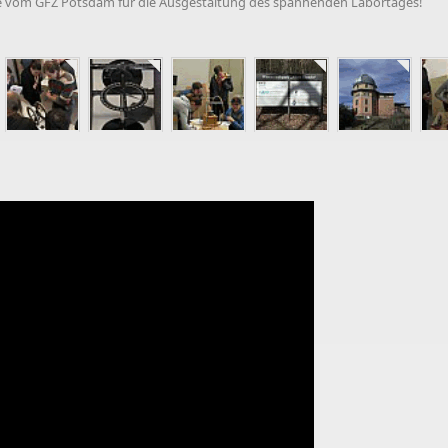
e vom GFZ Potsdam für die Ausgestaltung des spannenden Labortages!