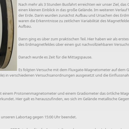
Nach mehr als 3 Stunden Busfahrt erreichten wir unser Ziel, das 
einen kleinen Einblick in das große Gelände. Im weiteren Verlauf
der Erde. Darin wurden zunächst Aufbau und Ursachen des Erdm
waren die Erkenntnisse zu zeitlichen Variabilität des Magnetfe
Aufbau.
Dann ging es über zum praktischen Teil. Hier haben wir als erst
des Erdmagnetfeldes über einen gut nachvollziehbaren Versuch
Danach wurde es Zeit für die Mittagspause.
Es folgten Versuche mit dem Fluxgate-Magnetometer auf dem Ge
pule) in verschiedenen Versuchsanordnungen ausgesetzt und die Einflussn
it einem Protonenmagnetometer und einem Gradiometer das örtliche Magne
undet. Hier galt es herauszufinden, wo sich im Gelände metallische Gegens
 unseren Labortag gegen 15:00 Uhr beendet.