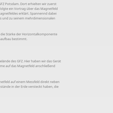
GFZ Potsdam. Dort erhielten wir zuerst
 folgte ein Vortrag über das Magnetfeld
agnetfeldes erklärt. Spannennd dabei
ldes und zu seinem mehrdimensionalen
es die Stärke der Horizontalkomponente
saufbau bestimmt.
lände des GFZ. Hier haben wir das Gerät
ahme auf das Magnetfeld anschließend
tfeld auf einem Messfeld direkt neben
tände in der Erde versteckt haben, die