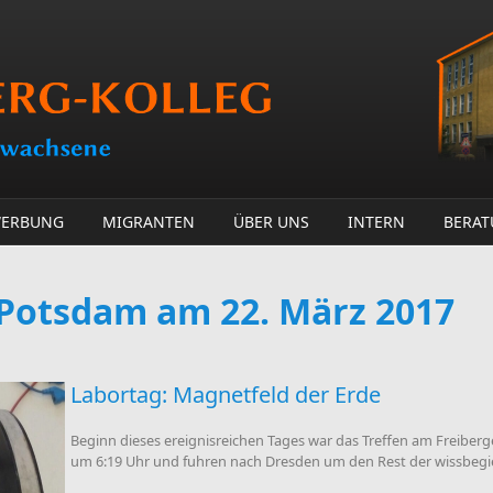
ERBUNG
MIGRANTEN
ÜBER UNS
INTERN
BERA
Potsdam am 22. März 2017
Labortag: Magnetfeld der Erde
Beginn dieses ereignisreichen Tages war das Treffen am Freiberge
um 6:19 Uhr und fuhren nach Dresden um den Rest der wissbegi